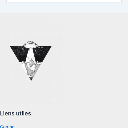
c
h
i
v
e
s
Liens utiles
Contact