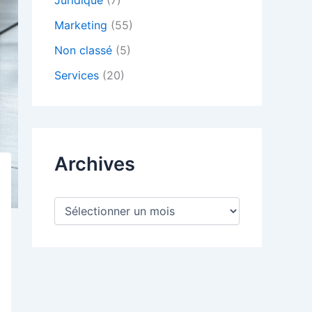
Juridique
(7)
Marketing
(55)
Non classé
(5)
Services
(20)
Archives
A
r
c
h
i
v
e
s