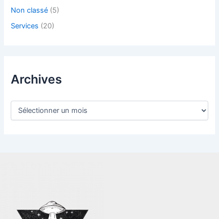
Non classé
(5)
Services
(20)
Archives
A
r
c
h
i
v
e
s