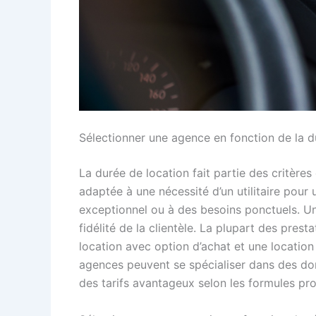
Sélectionner une agence en fonction de la d
La durée de location fait partie des critères
adaptée à une nécessité d’un utilitaire po
exceptionnel ou à des besoins ponctuels. Un
fidélité de la clientèle. La plupart des pres
location avec option d’achat et une location
agences peuvent se spécialiser dans des doma
des tarifs avantageux selon les formules 