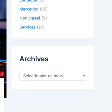
Juridique
(7)
Marketing
(55)
Non classé
(5)
Services
(20)
Archives
A
r
c
h
i
v
e
s