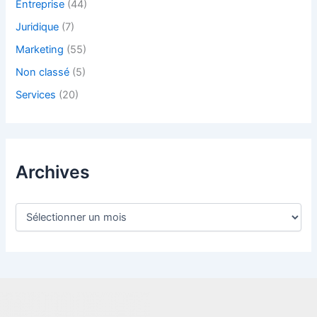
Entreprise
(44)
Juridique
(7)
Marketing
(55)
Non classé
(5)
Services
(20)
Archives
A
r
c
h
i
v
e
s